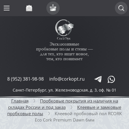
Подписка
8 (952) 381-98-98
info@corkopt.ru
Санкт-Петербург, ул. Железноводская, д. 3, оф. № 01
Главная
Пробковые покрытия из наличия на
складах России и под заказ
Клеевые и замковые
пробковые полы
Клеевой пробковый пол RCORK
Eco Cork Premium Dawn 6мм